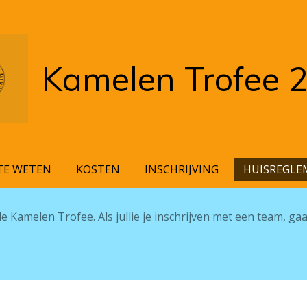
Kamelen Trofee 
TE WETEN
KOSTEN
INSCHRIJVING
HUISREGLE
de Kamelen Trofee. Als jullie je inschrijven met een team, ga